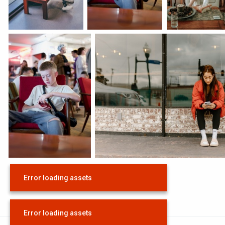
Error loading assets
Error loading assets